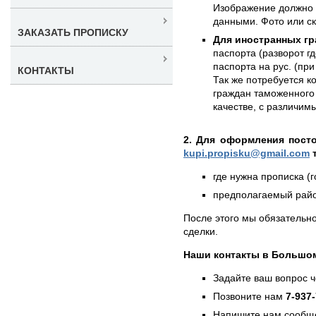
Изображение должно 
данными. Фото или с
ЗАКАЗАТЬ ПРОПИСКУ
Для иностранных гр
паспорта (разворот г
паспорта на рус. (при
КОНТАКТЫ
Так же потребуется к
граждан таможенного 
качестве, с различи
2. Для оформления пост
kupi.propisku@gmail.com
т
где нужна прописка (г
предполагаемый район
После этого мы обязательно
сделки.
Наши контакты в Большом
Задайте ваш вопрос 
Позвоните нам
7-937
Напишите нам сообще